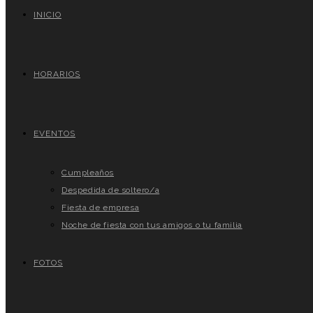
INICIO
HORARIOS
EVENTOS
Cumpleaños
Despedida de soltero/a
Fiesta de empresa
Noche de fiesta con tus amigos o tu familia
FOTOS