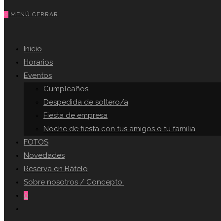
esta
para
0
MENÚ
CERRAR
web
cerrar
el
DE
Inicio
panel
de
Horarios
búsqueda.
Eventos
LA
Cumpleaños
Despedida de soltero/a
Fiesta de empresa
WEB
Noche de fiesta con tus amigos o tu familia
FOTOS
Novedades
Reserva en Bátelo
Sobre nosotros / Concepto:
0
Alternar