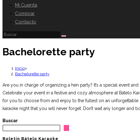
búsqueda
Mi Cuenta
de
Comprar
la
Contacto
web
Buscar
en
Bachelorette party
esta
web
Inicio
>
Bachelorette party
Are you in charge of organizing a hen party? It’s a special event and
Celebrate your event in a festive and cozy atmosphere at Bátelo Ka
for you to choose from and enjoy to the fullest on an unforgettable 
karaoke night that you will never forget. Don’t wait any longer an
Buscar
Boletin Bátelo Karaoke